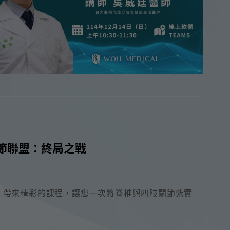
關節聯盟：終局之戰
60
X-CUBE 50
X-CUBE i9
X-CUBE i8
isono
師，帶來精彩的課程，讓您一次將脊椎與四肢關節紮實