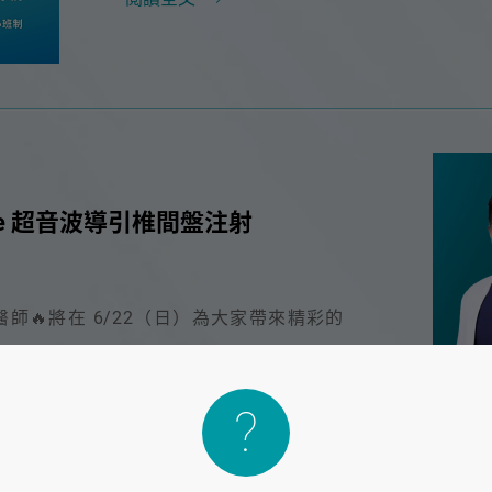
pine 超音波導引椎間盤注射
師🔥將在 6/22（日）為大家帶來精彩的